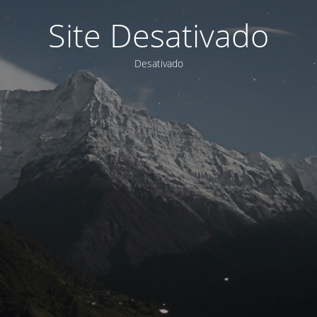
Site Desativado
Desativado